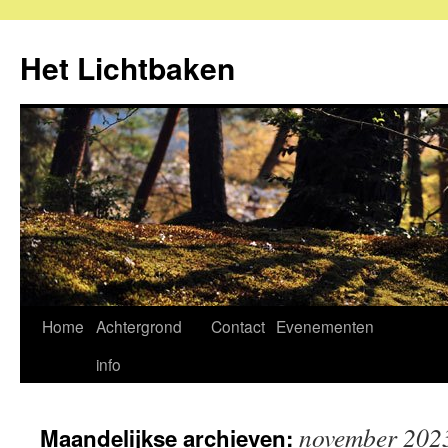
Ga
naar
Het Lichtbaken
de
inhoud
Home
Achtergrond
Contact
Evenementen
info
november 202
Maandelijkse archieven: