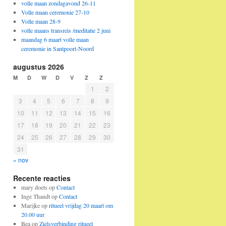
volle maan zondagavond 26-11
Volle maan ceremonie 27-10
Volle maan 28-9
volle maans transreis /meditatie 2 juni
maandag 6 maart volle maan
ceremonie in Santpoort-Noord
augustus 2026
M
D
W
D
V
Z
Z
1
2
3
4
5
6
7
8
9
10
11
12
13
14
15
16
17
18
19
20
21
22
23
24
25
26
27
28
29
30
31
« nov
Recente reacties
mary doets
op
Contact
Inge Thandt
op
Contact
Marijke
op
ritueel vrijdag 20 maart om
20.00 uur
Bea
op
Zielsverbinding ritueel