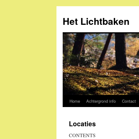
Ga
naar
Het Lichtbaken
de
inhoud
Home
Achtergrond info
Contact
Locaties
CONTENTS