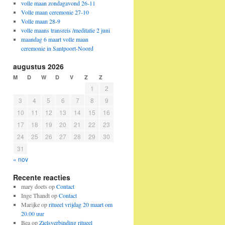
volle maan zondagavond 26-11
Volle maan ceremonie 27-10
Volle maan 28-9
volle maans transreis /meditatie 2 juni
maandag 6 maart volle maan
ceremonie in Santpoort-Noord
augustus 2026
M
D
W
D
V
Z
Z
1
2
3
4
5
6
7
8
9
10
11
12
13
14
15
16
17
18
19
20
21
22
23
24
25
26
27
28
29
30
31
« nov
Recente reacties
mary doets
op
Contact
Inge Thandt
op
Contact
Marijke
op
ritueel vrijdag 20 maart om
20.00 uur
Bea
op
Zielsverbinding ritueel