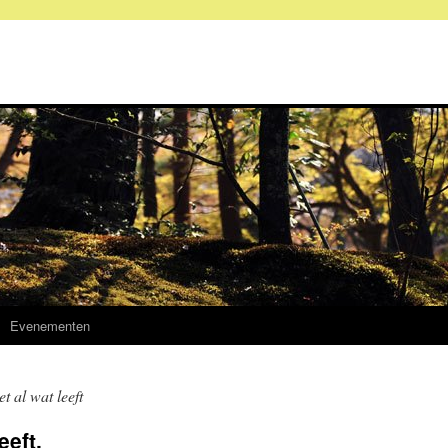
Evenementen
t al wat leeft
eeft.