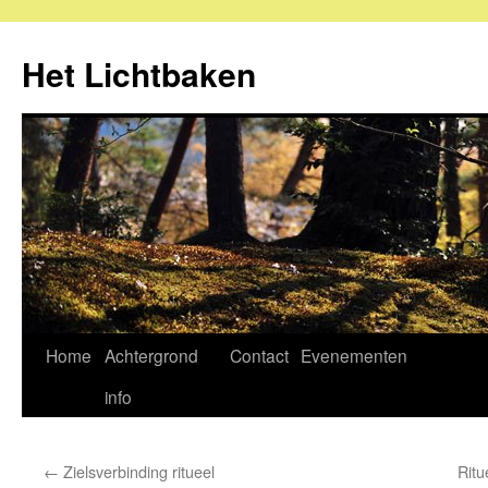
Ga
naar
Het Lichtbaken
de
inhoud
Home
Achtergrond
Contact
Evenementen
info
←
Zielsverbinding ritueel
Ritu