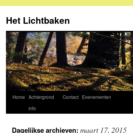
Ga
naar
Het Lichtbaken
de
inhoud
Home
Achtergrond
Contact
Evenementen
info
maart 17, 2015
Dagelijkse archieven: