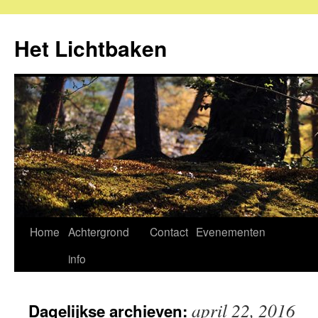
Ga
naar
Het Lichtbaken
de
inhoud
Home
Achtergrond
Contact
Evenementen
info
april 22, 2016
Dagelijkse archieven: