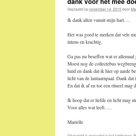
dank voor het mee doe
Geplaatst op
november 14, 2015
door
Mar
Ik dank allen vanuit mijn hart….
Het was goed te merken dat vele me
intens en krachtig.
Ga pas nu beseffen wat er allemaal
Moest nog de collectebus wegbreng
huid en dank dat ik hier op aarde 
licht van de lantaarnpaal. Dank dat
En dat ik af en toe een ritueel mag 
Ik hoop dat er liefde en licht mag 
Voor alles wat leeft…..
Marielle
Dit bericht is geplaatst in
het lichtbaken
. 