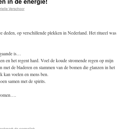
n in de energie!
ielle Verschoor
e deden, op verschillende plekken in Nederland. Het ritueel was
 gaande is…
en en het regent hard. Voel de koude stromende regen op mijn
ben met de bladeren en stammen van de bomen die glanzen in het
 ik kan voelen en mens ben.
doen samen met de spirits.
stromen….
Bookmark de
permalink
.