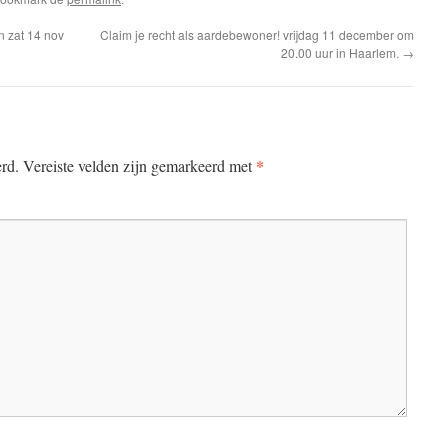
n zat 14 nov
Claim je recht als aardebewoner! vrijdag 11 december om
20.00 uur in Haarlem.
→
*
erd.
Vereiste velden zijn gemarkeerd met