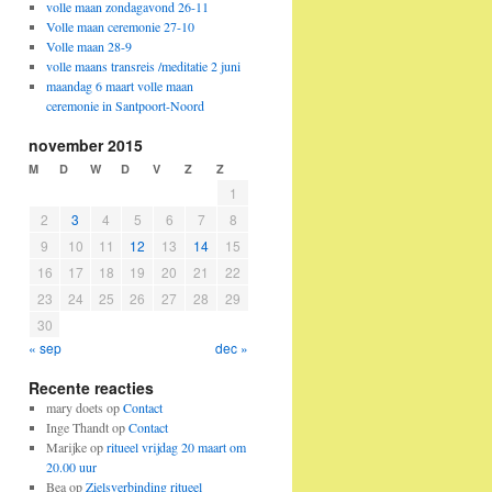
volle maan zondagavond 26-11
Volle maan ceremonie 27-10
Volle maan 28-9
volle maans transreis /meditatie 2 juni
maandag 6 maart volle maan
ceremonie in Santpoort-Noord
november 2015
M
D
W
D
V
Z
Z
1
2
3
4
5
6
7
8
9
10
11
12
13
14
15
16
17
18
19
20
21
22
23
24
25
26
27
28
29
30
« sep
dec »
Recente reacties
mary doets
op
Contact
Inge Thandt
op
Contact
Marijke
op
ritueel vrijdag 20 maart om
20.00 uur
Bea
op
Zielsverbinding ritueel