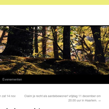
Evenementen
n zat 14 nov
Claim je recht als aardebewoner! vrijdag 11 december om
20.00 uur in Haarlem.
→