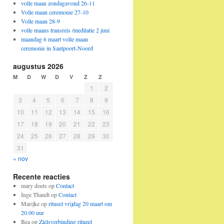
volle maan zondagavond 26-11
Volle maan ceremonie 27-10
Volle maan 28-9
volle maans transreis /meditatie 2 juni
maandag 6 maart volle maan
ceremonie in Santpoort-Noord
augustus 2026
M
D
W
D
V
Z
Z
1
2
3
4
5
6
7
8
9
10
11
12
13
14
15
16
17
18
19
20
21
22
23
24
25
26
27
28
29
30
31
« nov
Recente reacties
mary doets
op
Contact
Inge Thandt
op
Contact
Marijke
op
ritueel vrijdag 20 maart om
20.00 uur
Bea
op
Zielsverbinding ritueel